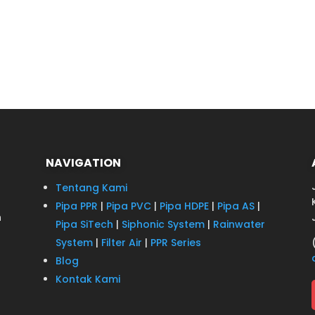
NAVIGATION
Tentang Kami
Pipa PPR
|
Pipa PVC
|
Pipa HDPE
|
Pipa AS
|
n
Pipa SiTech
|
Siphonic System
|
Rainwater
System
|
Filter Air
|
PPR Series
Blog
Kontak Kami