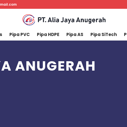
gmail.com
s
Pipa PVC
Pipa HDPE
Pipa AS
Pipa SiTech
P
AYA ANUGERAH