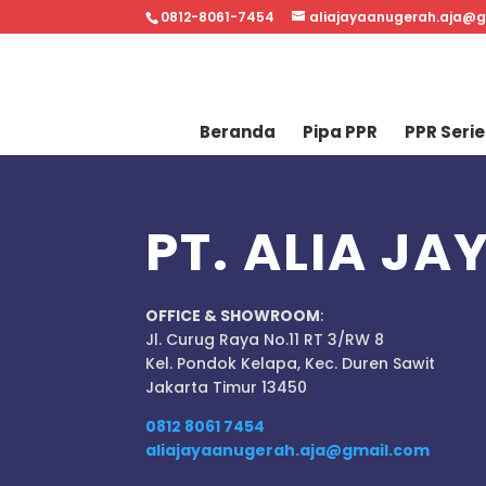
0812-8061-7454
aliajayaanugerah.aja@
Beranda
Pipa PPR
PPR Serie
PT. ALIA J
OFFICE & SHOWROOM
:
Jl. Curug Raya No.11 RT 3/RW 8
Kel. Pondok Kelapa, Kec. Duren Sawit
Jakarta Timur 13450
0812 8061 7454
aliajayaanugerah.aja@gmail.com