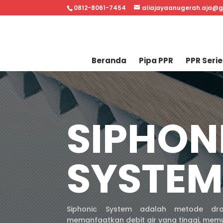
0812-8061-7454
aliajayaanugerah.aja@
Beranda
Pipa PPR
PPR Serie
SIPHON
SYSTE
Siphonic System adalah metode dra
memanfaatkan debit air yang tinggi, memu