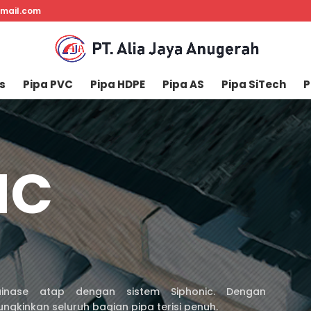
gmail.com
s
Pipa PVC
Pipa HDPE
Pipa AS
Pipa SiTech
P
IC
M
inase atap dengan sistem Siphonic. Dengan
ngkinkan seluruh bagian pipa terisi penuh.