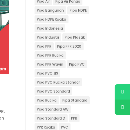
Pipa Air
Pipa Air Panas
Pipa Bangunan
Pipa HDPE
Pipa HDPE Rucika
Pipa Indonesia
Pipa Industri
Pipa Plastik
Pipa PPR
Pipa PPR 2020
Pipa PPR Rucika
Pipa PPR Wavin
Pipa PVC
Pipa PVC JIS
Pipa PVC Rucika Standar
Pipa PVC Standard
Pipa Rucika
Pipa Standard
Pipa Standard AW
PR,
an
Pipa Standard D
PPR
PPR Rucika
PVC