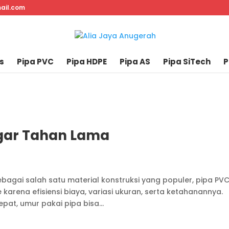
ail.com
s
Pipa PVC
Pipa HDPE
Pipa AS
Pipa SiTech
P
gar Tahan Lama
agai salah satu material konstruksi yang populer, pipa PV
arena efisiensi biaya, variasi ukuran, serta ketahanannya.
at, umur pakai pipa bisa...