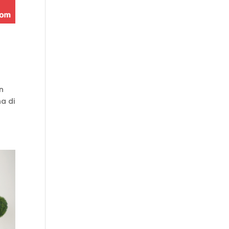
n
a di