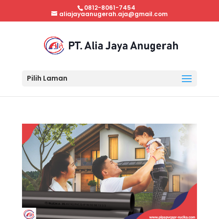
0812-8061-7454
aliajayaanugerah.aja@gmail.com
Pilih Laman