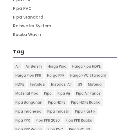
Pipa PVC
Pipa Standard
Rainwater System
Rucika Wavin
Tag
Air
Air Bersih
Harga Pipa
Harga Pipa HDPE
Harga Pipa PPR
Harga PPR
Harga PVC Standard
HDPE
Instalasi
Instalasi Air
JIS
Material
Material Pipa
Pipa
Pipa Air
Pipa Air Panas
Pipa Bangunan
Pipa HDPE
Pipa HDPE Rucika
Pipa Indonesia
Pipa Industri
Pipa Plastik
Pipa PPR
Pipa PPR 2020
Pipa PPR Rucika
Pipa PPR Wavin
Pipa PVC
Pipa PVC JIS